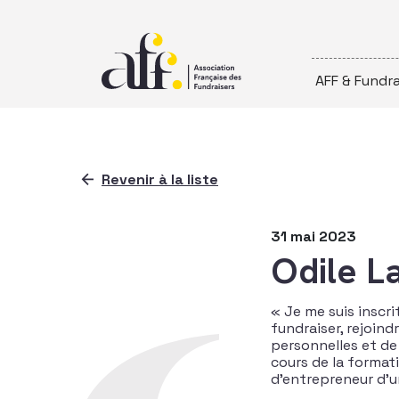
Passer au contenu
AFF & Fundra
Revenir à la liste
31 mai 2023
Odile L
« Je me suis inscr
fundraiser, rejoin
personnelles et de
cours de la formati
d’entrepreneur d’u