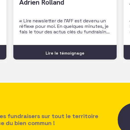
Adrien Rolland
« Lire newsletter de l’AFF est devenu un
réflexe pour moi. En quelques minutes, je
fais le tour des actus clés du fundraising,
des dernières études et je note les
prochains rendez-vous à ne pas
manquer. C’est très utile pour rester
Lire le témoignage
connecté au secteur ! Un vrai plus dans
mon quotidien
 fundraisers sur tout le territoire
ice du bien commun !