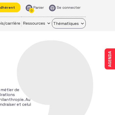
adhérent
Panier
Se connecter
0
is/carrière
Ressources
Thématiques
AGENDA
 métier de
irations
hilanthropie. Au
ndraiser et celui