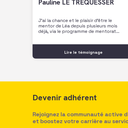
Pauline LE TREQUESSER
J’ai la chance et le plaisir d’être le
mentor de Léa depuis plusieurs mois
déjà, via le programme de mentorat
proposé par l’AFF. Une magnifique
opportunité pour moi de faire la
rencontre de cette jeune femme pleine
Lire le témoignage
de talent, et de lui partager un peu de
mon expérience sur une
Devenir adhérent
Rejoignez la communauté active des
et boostez votre carrière au serv