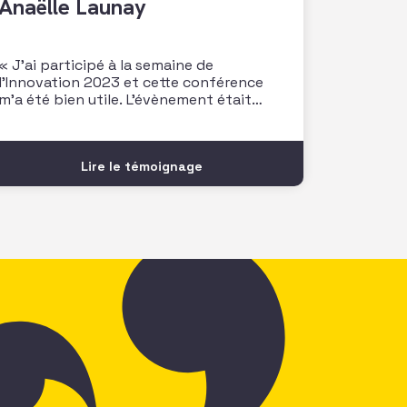
Anaëlle Launay
« J’ai participé à la semaine de
l’Innovation 2023 et cette conférence
m’a été bien utile. L’évènement était
riche d’enseignement et idéal pour
rencontrer nos pairs. Je retiens
notamment l’atelier de P. Doazan sur
Lire le témoignage
l’utilisation de l’écosystème pour
booster son innovation et son impact
qui m’a beaucoup inspiré. Je repars avec