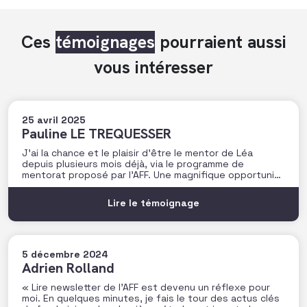
Ces
témoignages
pourraient aussi
vous intéresser
25 avril 2025
Pauline LE TREQUESSER
J’ai la chance et le plaisir d’être le mentor de Léa
depuis plusieurs mois déjà, via le programme de
mentorat proposé par l’AFF. Une magnifique opportunité
pour moi de faire la rencontre de cette jeune femme
pleine de talent, et de lui partager un peu de mon
Lire le témoignage
expérience sur une
5 décembre 2024
Adrien Rolland
« Lire newsletter de l’AFF est devenu un réflexe pour
moi. En quelques minutes, je fais le tour des actus clés