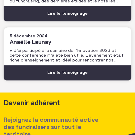
du fundraising, des dernières études et je note les
prochains rendez-vous à ne pas manquer. C’est très
utile pour rester connecté au secteur ! Un vrai plus
Lire le témoignage
dans mon quotidien
5 décembre 2024
Anaëlle Launay
« J’ai participé à la semaine de l’Innovation 2023 et
cette conférence m’a été bien utile. L’évènement était
riche d’enseignement et idéal pour rencontrer nos
pairs. Je retiens notamment l’atelier de P. Doazan sur
l’utilisation de l’écosystème pour booster son
Lire le témoignage
innovation et son impact qui m’a beaucoup inspiré. Je
repars avec
Devenir adhérent
Rejoignez la communauté active
des fundraisers sur tout le
territoire