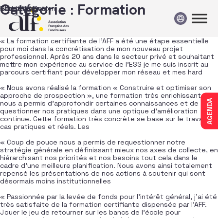
Passer au contenu
Catégorie :
Formation
Raphaël Prévot
Charlotte Quilfen
Gilles Pillet
Camille Dijan
« La formation certifiante de l’AFF a été une étape essentielle
pour moi dans la concrétisation de mon nouveau projet
professionnel. Après 20 ans dans le secteur privé et souhaitant
mettre mon expérience au service de l’ESS je me suis inscrit au
parcours certifiant pour développer mon réseau et mes hard
« Nous avons réalisé la formation « Construire et optimiser son
approche de prospection », une formation très enrichissante qui
AGENDA
nous a permis d’approfondir certaines connaissances et de
questionner nos pratiques dans une optique d’amélioration
continue. Cette formation très concrète se base sur le travail de
cas pratiques et réels. Les
« Coup de pouce nous a permis de requestionner notre
stratégie générale en définissant mieux nos axes de collecte, en
hiérarchisant nos priorités et nos besoins tout cela dans le
cadre d’une meilleure planification. Nous avons ainsi totalement
repensé les présentations de nos actions à soutenir qui sont
désormais moins institutionnelles
« Passionnée par la levée de fonds pour l’intérêt général, j’ai été
très satisfaite de la formation certifiante dispensée par l’AFF.
Jouer le jeu de retourner sur les bancs de l’école pour