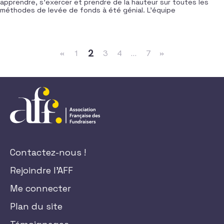
apprendre, s’exercer et prendre de la hauteur sur toutes les
méthodes de levée de fonds à été génial. L’équipe
Navigation dans les articles
2
«
1
3
4
…
7
»
Contactez-nous !
Rejoindre l'AFF
Me connecter
Plan du site