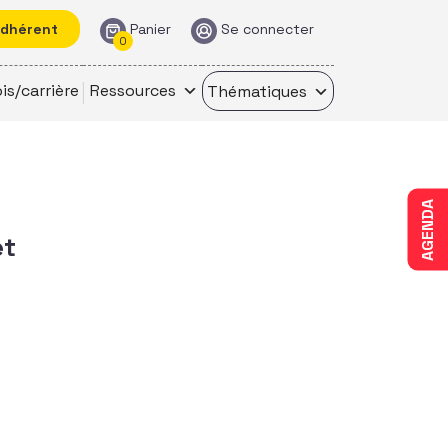
adhérent
Panier
Se connecter
0
is/carrière
Ressources
Thématiques
AGENDA
et