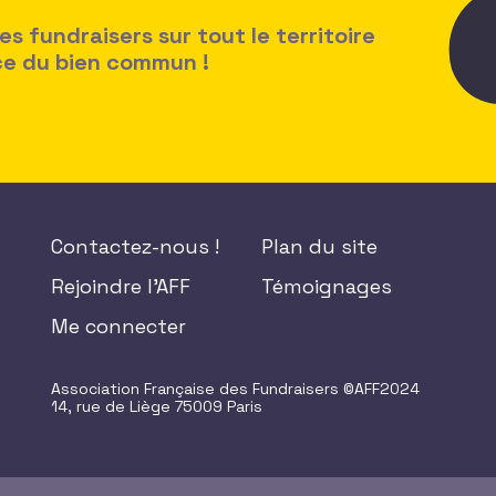
 fundraisers sur tout le territoire
ice du bien commun !
Contactez-nous !
Plan du site
Rejoindre l'AFF
Témoignages
Me connecter
Association Française des Fundraisers ©AFF2024
14, rue de Liège 75009 Paris