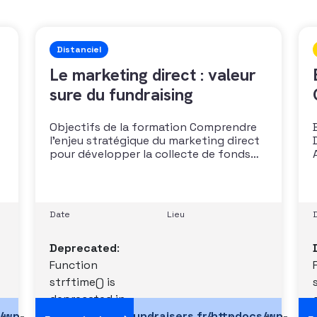
Distanciel
Le marketing direct : valeur
sure du fundraising
Objectifs de la formation Comprendre
l’enjeu stratégique du marketing direct
pour développer la collecte de fonds
Savoir construire une stratégie
combinant prospection et fidélisation
Mettre en œuvre des campagnes de
é
prospection et de fidélisation
Date
Lieu
multicanales et savoir mesurer leurs
performances Public Toutes les
Deprecated
:
personnes en charge du marketing
direct
Function
strftime() is
deprecated in
s/wp-
/data/vhosts/fundraisers.fr/httpdocs/wp-