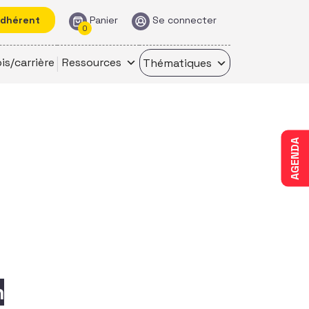
adhérent
Panier
Se connecter
0
is/carrière
Ressources
Thématiques
AGENDA
n