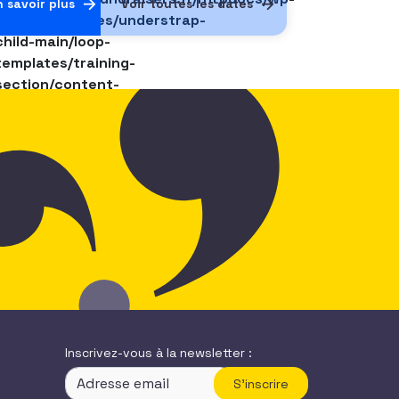
n savoir plus
Voir toutes les dates
content/themes/understrap-
child-main/loop-
templates/training-
section/content-
single-
trainer.php
on
line
111
22 novembre 2021
Durée
Places restantes
2
0
Inscrivez-vous à la newsletter :
S'inscrire