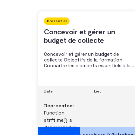
Présentiel
Concevoir et gérer un
budget de collecte
Concevoir et gérer un budget de
collecte Objectifs de la formation
Connaître les éléments essentiels à la
construction d’un budget Adapter sa
stratégie de collecte en fonction de
son organisation Etablir par métier un
budget prévisionnel Piloter leur activit
Date
Lieu
Négocier auprès de leur gouvernance
Public Cette formation s’adresse aux
Deprecated
:
associations,
Function
strftime() is
deprecated in
/data/vhosts/fundraisers.fr/httpdoc