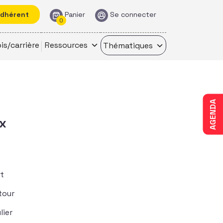
adhérent
Panier
Se connecter
0
is/carrière
Ressources
Thématiques
AGENDA
ux
et
tour
lier