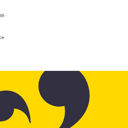
08-
ce