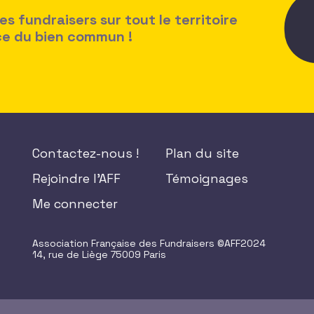
 fundraisers sur tout le territoire
ice du bien commun !
Contactez-nous !
Plan du site
Rejoindre l'AFF
Témoignages
Me connecter
Association Française des Fundraisers ©AFF2024
14, rue de Liège 75009 Paris