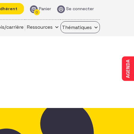
adhérent
Panier
Se connecter
0
is/carrière
Ressources
Thématiques
AGENDA