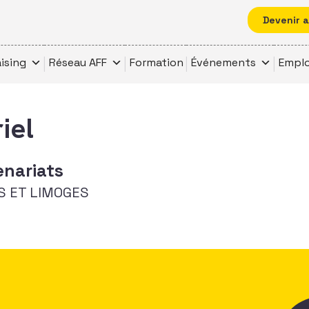
Devenir 
ising
Réseau AFF
Formation
Événements
Emplo
iel
enariats
S ET LIMOGES