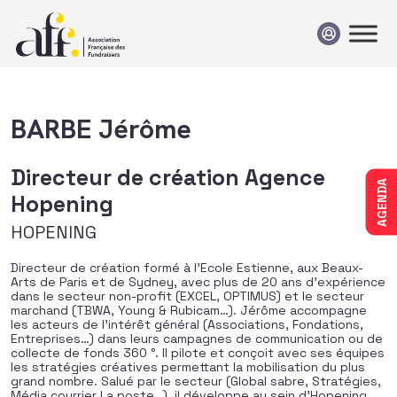
Passer au contenu
BARBE Jérôme
Directeur de création Agence
AGENDA
Hopening
HOPENING
Directeur de création formé à l’Ecole Estienne, aux Beaux-
Arts de Paris et de Sydney, avec plus de 20 ans d’expérience
dans le secteur non-profit (EXCEL, OPTIMUS) et le secteur
marchand (TBWA, Young & Rubicam…). Jérôme accompagne
les acteurs de l’intérêt général (Associations, Fondations,
Entreprises…) dans leurs campagnes de communication ou de
collecte de fonds 360 °. Il pilote et conçoit avec ses équipes
les stratégies créatives permettant la mobilisation du plus
grand nombre. Salué par le secteur (Global sabre, Stratégies,
Média courrier La poste…), il développe au sein d’Hopening