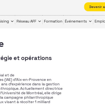
Devenir 
ising
Réseau AFF
Formation
Événements
Emplo
e
tégie et opérations
al et de
ses (IAE) d’Aix-en-Provence en
 ans d’expérience dans la gestion
thropique. Actuellement directrice
’Université de Montréal, elle dirige
t la campagne philanthropique
x visant à récolter 1 milliard