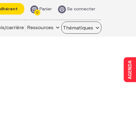
adhérent
Panier
Se connecter
0
is/carrière
Ressources
Thématiques
AGENDA