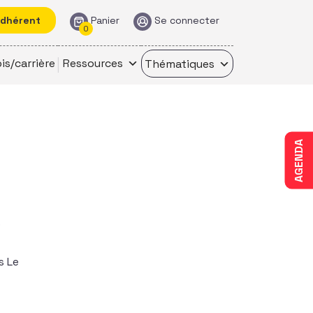
adhérent
Panier
Se connecter
0
is/carrière
Ressources
Thématiques
AGENDA
é
s Le