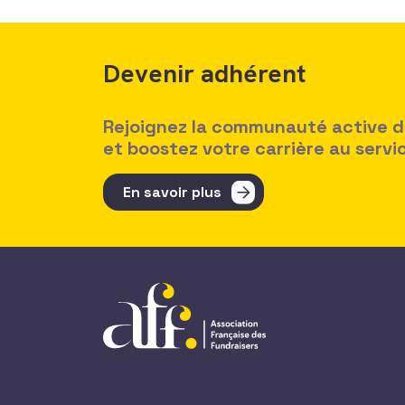
Devenir adhérent
Rejoignez la communauté active des
et boostez votre carrière au serv
En savoir plus