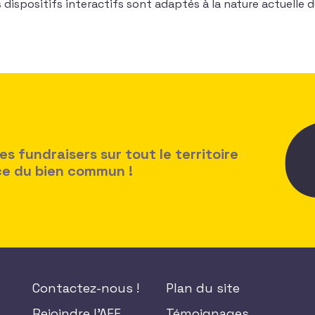
dispositifs interactifs sont adaptés à la nature actuelle 
 fundraisers sur tout le territoire
ice du bien commun !
Contactez-nous !
Plan du site
Rejoindre l'AFF
Témoignages