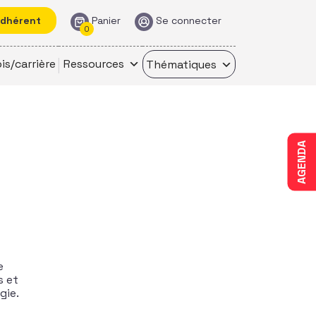
adhérent
Panier
Se connecter
0
is/carrière
Ressources
Thématiques
AGENDA
e
s et
gie.