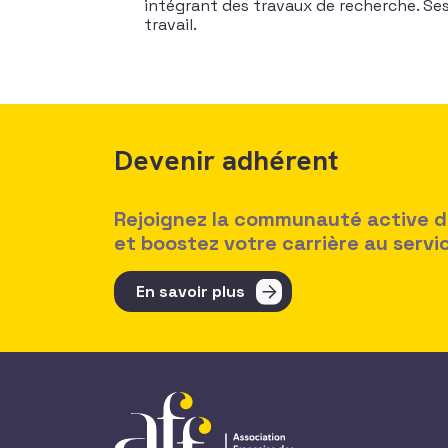
intégrant des travaux de recherche. Ses 
travail.
Devenir adhérent
Rejoignez la communauté active des
et boostez votre carrière au serv
En savoir plus