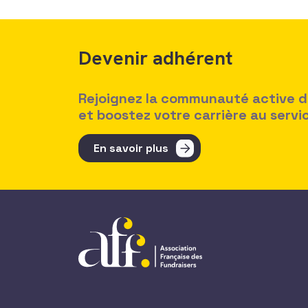
Devenir adhérent
Rejoignez la communauté active des
et boostez votre carrière au serv
En savoir plus