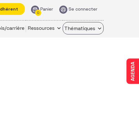
adhérent
Panier
Se connecter
0
is/carrière
Ressources
Thématiques
AGENDA