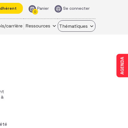
adhérent
Panier
Se connecter
0
is/carrière
Ressources
Thématiques
AGENDA
nt
 à
 été