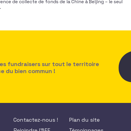
ence de collecte de fonds de la Chine à Beijing – le seul
.
 fundraisers sur tout le territoire
ice du bien commun !
Contactez-nous !
Plan du site
Rejoindre l'AFF
Témoignages