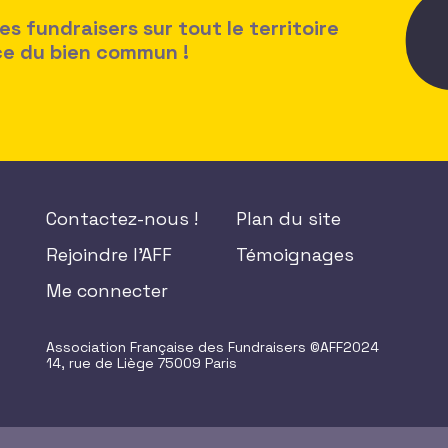
 fundraisers sur tout le territoire
ice du bien commun !
Contactez-nous !
Plan du site
Rejoindre l'AFF
Témoignages
Me connecter
Association Française des Fundraisers ©AFF2024
14, rue de Liège 75009 Paris