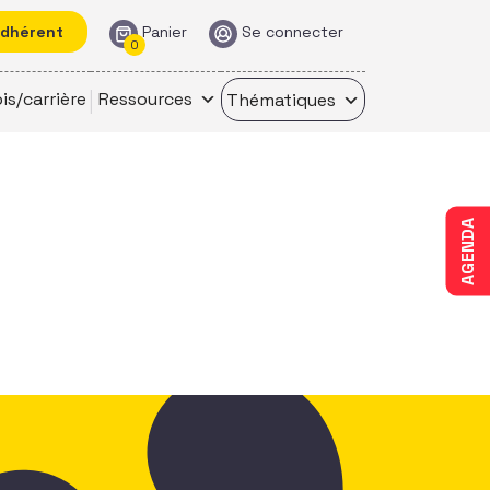
adhérent
Panier
Se connecter
0
is/carrière
Ressources
Thématiques
AGENDA