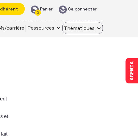
adhérent
Panier
Se connecter
0
is/carrière
Ressources
Thématiques
AGENDA
ent
s et
fait