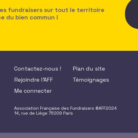
 fundraisers sur tout le territoire
ice du bien commun !
Contactez-nous !
Plan du site
Rejoindre l'AFF
Témoignages
Me connecter
Association Française des Fundraisers ©AFF2024
14, rue de Liège 75009 Paris