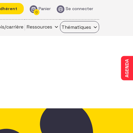
adhérent
Panier
Se connecter
0
is/carrière
Ressources
Thématiques
AGENDA