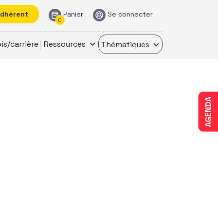
adhérent
Panier
Se connecter
0
is/carrière
Ressources
Thématiques
AGENDA