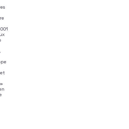
res
re
2001
aux
s
,
ope
 et
 »
en
e