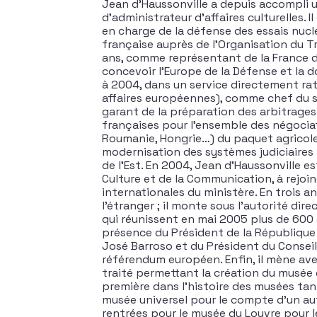
Jean d’Haussonville a depuis accompli 
d’administrateur d’affaires culturelles. 
en charge de la défense des essais nucl
française auprès de l’Organisation du Tr
ans, comme représentant de la France da
concevoir l’Europe de la Défense et la do
à 2004, dans un service directement ratt
affaires européennes), comme chef du se
garant de la préparation des arbitrages
françaises pour l’ensemble des négoci
Roumanie, Hongrie…) du paquet agricole à
modernisation des systèmes judiciaires 
de l’Est. En 2004, Jean d’Haussonville 
Culture et de la Communication, à rejoi
internationales du ministère. En trois a
l’étranger ; il monte sous l’autorité dir
qui réunissent en mai 2005 plus de 600 a
présence du Président de la République
José Barroso et du Président du Consei
référendum européen. Enfin, il mène ave
traité permettant la création du musée
première dans l’histoire des musées tant
musée universel pour le compte d’un aut
rentrées pour le musée du Louvre pour l