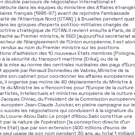
un double parcours de négociateur international et
Il débute dans les équipes du ministère des Affaires étrangè
éaires français (1995-97) avant de rejoindre l’ambassade
aité de l’Atlantique Nord (OTAN) ) à Bruxelles pendant quat
ns les groupes d’experts politico-militaires chargés de
ctrine stratégique de l’OTAN. Il revient ensuite à Paris, de 
aché au Premier ministre, le SGCI (aujourd’hui secrétariat 
cteur de l’élargissement de l’Union européenne. Il est alor
 rendus au nom du Premier ministre sur les positions
ations d’adhésion des 10 nouveaux Etats membres (Pologne
 la sécurité du transport maritime (Erika), ou de la
à la mise au norme des centrales nucléaires des pays d’Eur
est appelé par Renaud Donnedieu de Vabres, Ministre de la
ndre son cabinet pour coordonner les affaires européennes
ns, il organise pas moins de 40 déplacements du Ministre à
ecte du Ministre les « Rencontres pour l’Europe de la culture
rtistes, intellectuels et ministres européens de la culture 
 Jacques Chirac, du Président de la Commission européenn
l européen Jean-Claude Juncker, en pleine campagne sur le
c succès les négociations qui conduisent à la signature du
 du Louvre-Abou Dabi. Le projet d’Abou Dabi constitue une
 par la nature de l’opération (la conception directe d’un
re Etat) que par son extension (400 millions d’euros de
e seul usage de son nom pendant 30 ans, au total 1 milliard