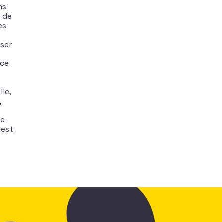
ns
é de
es
iser
 ce
le,
,
le
 est