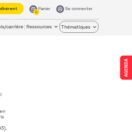
adhérent
Panier
Se connecter
0
is/carrière
Ressources
Thématiques
AGENDA
l
 en
is
3).