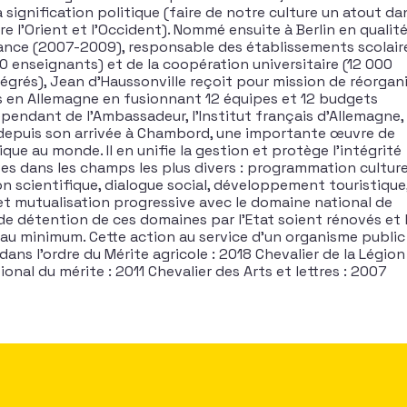
a signification politique (faire de notre culture un atout da
re l’Orient et l’Occident). Nommé ensuite à Berlin en qualit
France (2007-2009), responsable des établissements scolair
0 enseignants) et de la coopération universitaire (12 000
grés), Jean d’Haussonville reçoit pour mission de réorgan
ais en Allemagne en fusionnant 12 équipes et 12 budgets
endant de l’Ambassadeur, l’Institut français d’Allemagne,
t, depuis son arrivée à Chambord, une importante œuvre de
ue au monde. Il en unifie la gestion et protège l’intégrité
es dans les champs les plus divers : programmation culturel
 scientifique, dialogue social, développement touristique
 mutualisation progressive avec le domaine national de
 de détention de ces domaines par l’Etat soient rénovés et 
 au minimum. Cette action au service d’un organisme public
dans l’ordre du Mérite agricole : 2018 Chevalier de la Légion
ional du mérite : 2011 Chevalier des Arts et lettres : 2007