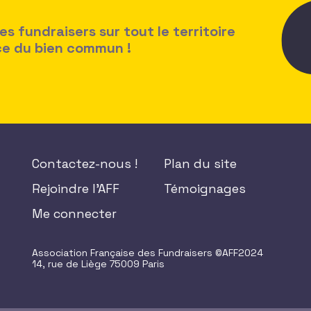
 fundraisers sur tout le territoire
ice du bien commun !
Contactez-nous !
Plan du site
Rejoindre l'AFF
Témoignages
Me connecter
Association Française des Fundraisers ©AFF2024
14, rue de Liège 75009 Paris