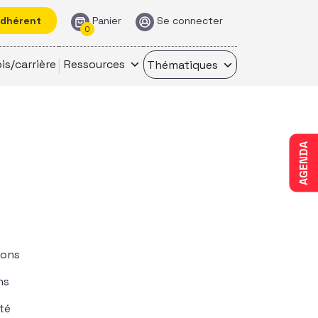
adhérent
Panier
Se connecter
0
is/carrière
Ressources
Thématiques
AGENDA
ions
ns
té