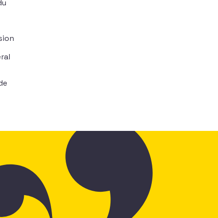
du
sion
ral
de