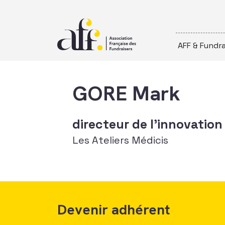
Passer au contenu
AFF & Fundra
GORE Mark
directeur de l'innovatio
Les Ateliers Médicis
Devenir adhérent