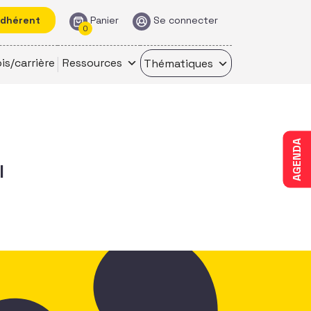
adhérent
Panier
Se connecter
0
is/carrière
Ressources
Thématiques
AGENDA
l