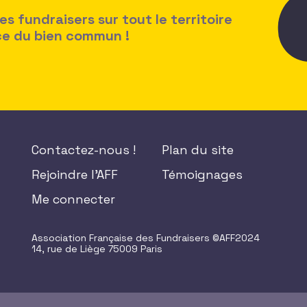
 fundraisers sur tout le territoire
ice du bien commun !
Contactez-nous !
Plan du site
Rejoindre l'AFF
Témoignages
Me connecter
Association Française des Fundraisers ©AFF2024
14, rue de Liège 75009 Paris