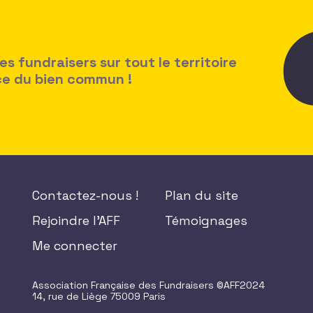
 fundraisers sur tout le territoire
ice du bien commun !
Contactez-nous !
Plan du site
Rejoindre l'AFF
Témoignages
Me connecter
Association Française des Fundraisers ©AFF2024
14, rue de Liège 75009 Paris