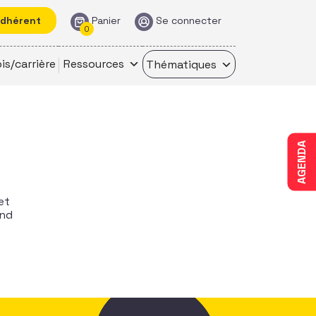
adhérent
Panier
Se connecter
0
is/carrière
Ressources
Thématiques
AGENDA
et
end