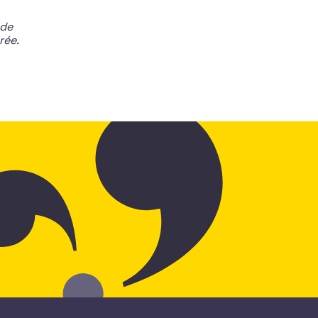
 de
rée.