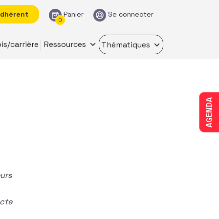
adhérent
Panier
Se connecter
0
is/carrière
Ressources
Thématiques
AGENDA
eurs
ecte