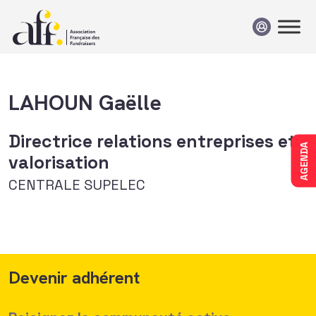
Passer au contenu
LAHOUN Gaëlle
Directrice relations entreprises et
AGENDA
valorisation
CENTRALE SUPELEC
Devenir adhérent