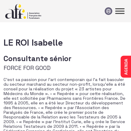
Passer au contenu
LE ROI Isabelle
Consultante sénior
AGENDA
FORCE FOR GOOD
C’est sa passion pour l’art contemporain qui l’a fait basculer
du secteur marchand au secteur non-profit, lorsqu’elle a été
conseil pour la réalisation du projet « 23 artistes pour
Médecins du Monde ». • « Repérée » pour cette réalisation,
elle est sollicitée par Pharmaciens sans Frontières France. De
1995 à 2005, elle en a été leur Directeur du développement
des Ressources. • « Repérée » par l’Association des
Paralysés de France, elle crée le premier poste de
Responsable de la Relation avec les Testateurs de 2005 à
2009. • « Repérée » par l’Institut Curie, elle y crée le Service
Relations Testateurs de 2009 à 2011. • « Repérée » par la