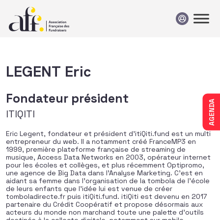
Passer au contenu
LEGENT Eric
Fondateur président
AGENDA
ITIQITI
Eric Legent, fondateur et président d’itiQiti.fund est un multi
entrepreneur du web. Il a notamment créé FranceMP3 en
1999, première plateforme française de streaming de
musique, Access Data Networks en 2003, opérateur internet
pour les écoles et collèges, et plus récemment Optipromo,
une agence de Big Data dans l’Analyse Marketing. C’est en
aidant sa femme dans l’organisation de la tombola de l’école
de leurs enfants que l’idée lui est venue de créer
tomboladirecte.fr puis itiQiti.fund. itiQiti est devenu en 2017
partenaire du Crédit Coopératif et propose désormais aux
acteurs du monde non marchand toute une palette d’outils