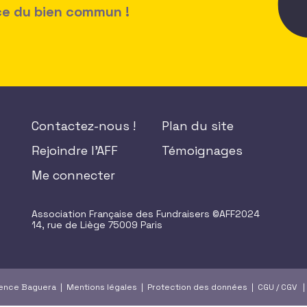
ice du bien commun !
Contactez-nous !
Plan du site
Rejoindre l'AFF
Témoignages
Me connecter
Association Française des Fundraisers ©AFF2024
14, rue de Liège 75009 Paris
gence Baguera |
Mentions légales
|
Protection des données
|
CGU
/
CGV