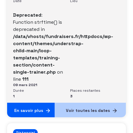
son propre plan d’action en fonction de ses
Date
Lieu
objectifs et de ses ressources. Public
Deprecated
:
Function strftime() is
deprecated in
/data/vhosts/fundraisers.fr/httpdocs/wp-
content/themes/understrap-
child-main/loop-
templates/training-
section/content-
single-trainer.php
on
line
111
09 mars 2021
Durée
Places restantes
1
3
En savoir plus
Voir toutes les dates
Distanciel