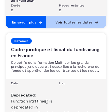
28 janvier 2021
Durée
Places restantes
2
2
En savoir plus
Voir toutes les dates
Distanciel
Cadre juridique et fiscal du fundraising
en France
Objectifs de la formation Maitriser les grands
principes juridiques et fiscaux liés à la recherche de
fonds et appréhender les contraintes et les risques
pouvant en découler. Connaître les grands principes
des régimes du mécénat et sponsoring, ainsi que
les questions essentielles à se poser dans le cadre
Date
Lieu
d’échanges avec
Deprecated
:
Function strftime() is
deprecated in