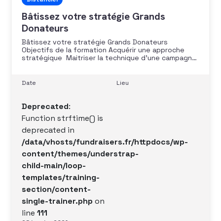
Bâtissez votre stratégie Grands
Donateurs
Bâtissez votre stratégie Grands Donateurs
Objectifs de la formation Acquérir une approche
stratégique Maitriser la technique d’une campagne
grands donateurs individus et entreprises Identifier
vos prospects et développer une relation pérenne
avec vos donateurs Public Cette formation
Date
Lieu
s’adresse à toute personne souhaitant s’orienter
vers ce type de poste ou d’ores
Deprecated
:
Function strftime() is
deprecated in
/data/vhosts/fundraisers.fr/httpdocs/wp-
content/themes/understrap-
child-main/loop-
templates/training-
section/content-
single-trainer.php
on
line
111