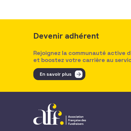
Devenir adhérent
Rejoignez la communauté active des
et boostez votre carrière au serv
En savoir plus