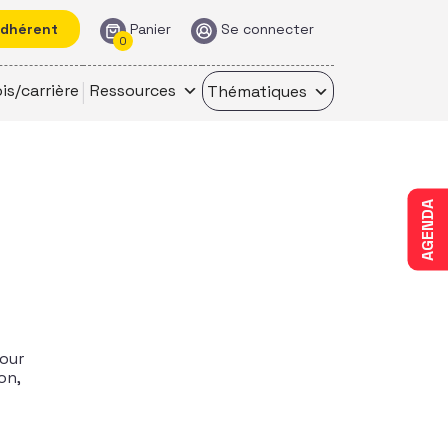
adhérent
Panier
Se connecter
0
is/carrière
Ressources
Thématiques
AGENDA
pour
on,