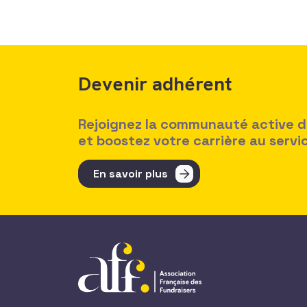
Devenir adhérent
Rejoignez la communauté active des
et boostez votre carrière au serv
En savoir plus