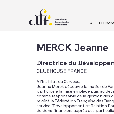
Passer au contenu
AFF & Fundra
MERCK Jeanne
Directrice du Développe
CLUBHOUSE FRANCE
A l’Institut du Cerveau,
Jeanne Merck découvre le métier de Fund
participe à la mise en place puis au dé
comme responsable de la gestion des do
rejoint la Fédération Française des Banq
service “Développement et Relation Dona
de dons financiers auprès des particulie