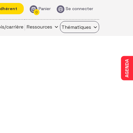
adhérent
Panier
Se connecter
0
is/carrière
Ressources
Thématiques
AGENDA