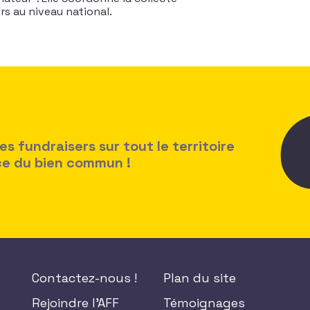
rs au niveau national.
 fundraisers sur tout le territoire
ice du bien commun !
Contactez-nous !
Plan du site
Rejoindre l'AFF
Témoignages