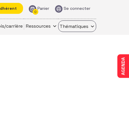
adhérent
Panier
Se connecter
0
is/carrière
Ressources
Thématiques
AGENDA