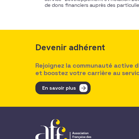
de dons financiers auprès des particulie
Devenir adhérent
Rejoignez la communauté active des
et boostez votre carrière au serv
En savoir plus