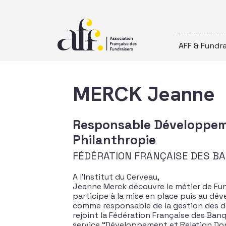
Passer au contenu
AFF & Fundra
MERCK Jeanne
Responsable Développeme
Philanthropie
FÉDÉRATION FRANÇAISE DES B
A l’Institut du Cerveau,
Jeanne Merck découvre le métier de Fund
participe à la mise en place puis au dé
comme responsable de la gestion des do
rejoint la Fédération Française des Banq
service “Développement et Relation Dona