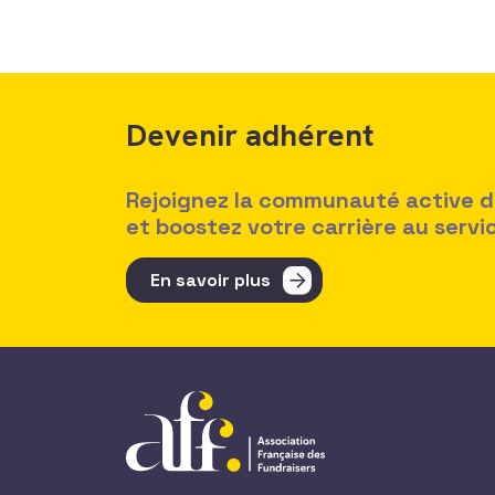
Devenir adhérent
Rejoignez la communauté active des
et boostez votre carrière au serv
En savoir plus