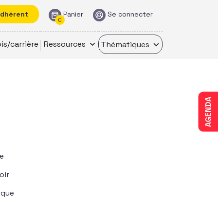
adhérent
Panier
Se connecter
0
is/carrière
Ressources
Thématiques
AGENDA
ne
oir
 que