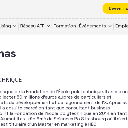
Devenir 
ising
Réseau AFF
Formation
Événements
Emplo
mas
CHNIQUE
gne de la Fondation de l’École polytechnique. Il anime u
lecter 80 millions d’euros auprès de particuliers et
ojets de développement et de rayonnement de l’X. Après av
il a ensuite exercé en tant que consultant business
oint la Fondation de l’École polytechnique en 2014 en tant
lumni. Il est diplômé de Sciences Po Strasbourg où il s’est
t est titulaire d’un Master en marketing à HEC