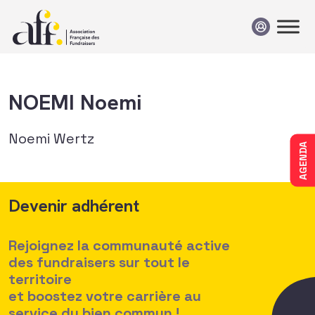
Passer au contenu
NOEMI Noemi
Noemi Wertz
AGENDA
Devenir adhérent
Rejoignez la communauté active
des fundraisers sur tout le
territoire
et boostez votre carrière au
service du bien commun !