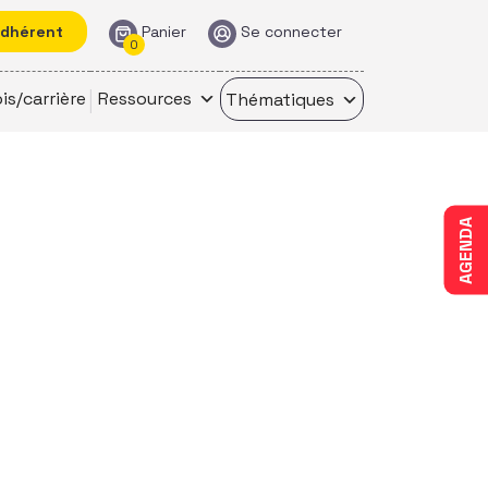
adhérent
Panier
Se connecter
0
is/carrière
Ressources
Thématiques
AGENDA