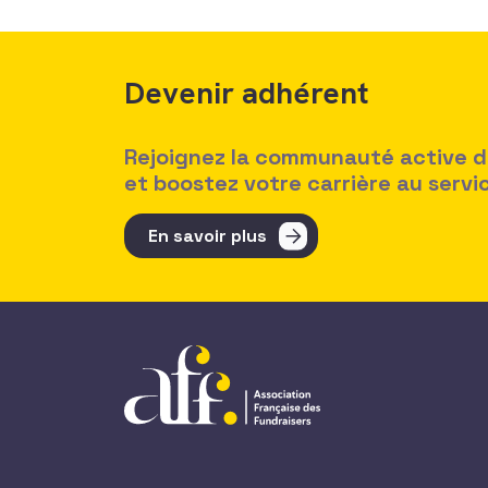
Devenir adhérent
Rejoignez la communauté active des
et boostez votre carrière au serv
En savoir plus