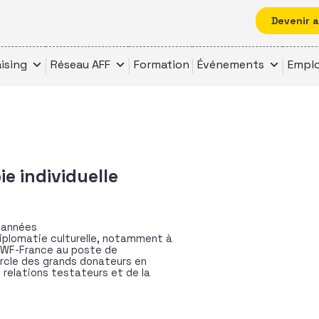
Devenir 
ising
Réseau AFF
Formation
Événements
Emplo
e individuelle
d’années
diplomatie culturelle, notamment à
e WWF-France au poste de
rcle des grands donateurs en
 relations testateurs et de la