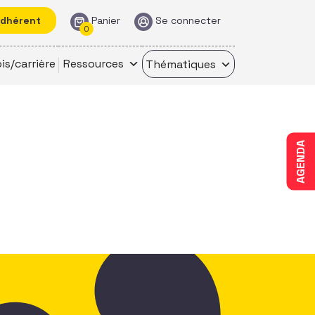
adhérent
Panier
Se connecter
0
is/carrière
Ressources
Thématiques
AGENDA