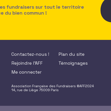
 fundraisers sur tout le territoire
ice du bien commun !
Contactez-nous !
Plan du site
Rejoindre l'AFF
Témoignages
Me connecter
Association Française des Fundraisers ©AFF2024
14, rue de Liège 75009 Paris