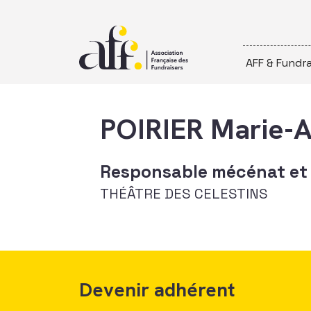
Passer au contenu
AFF & Fundra
POIRIER Marie-
Responsable mécénat et
THÉÂTRE DES CELESTINS
Devenir adhérent