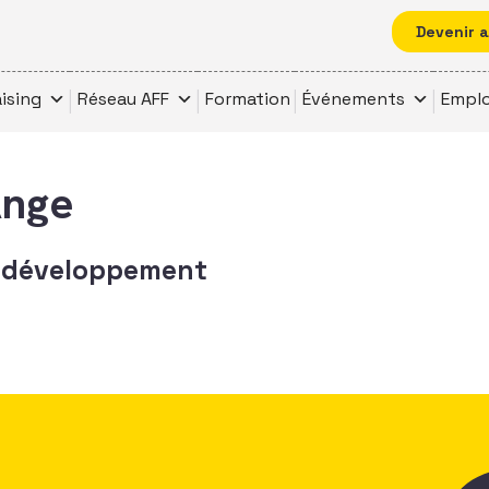
Devenir 
ising
Réseau AFF
Formation
Événements
Emplo
Ange
 développement