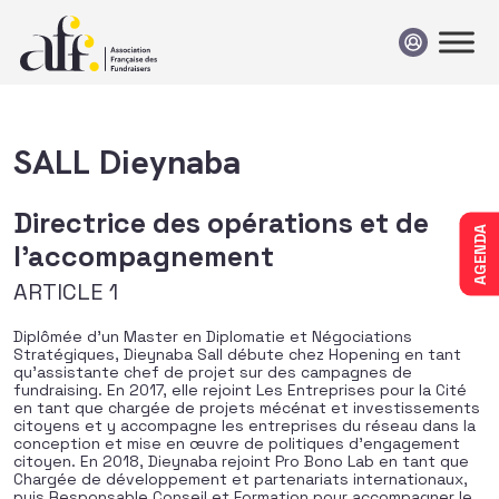
Passer au contenu
SALL Dieynaba
Directrice des opérations et de
AGENDA
l'accompagnement
ARTICLE 1
Diplômée d’un Master en Diplomatie et Négociations
Stratégiques, Dieynaba Sall débute chez Hopening en tant
qu’assistante chef de projet sur des campagnes de
fundraising. En 2017, elle rejoint Les Entreprises pour la Cité
en tant que chargée de projets mécénat et investissements
citoyens et y accompagne les entreprises du réseau dans la
conception et mise en œuvre de politiques d’engagement
citoyen. En 2018, Dieynaba rejoint Pro Bono Lab en tant que
Chargée de développement et partenariats internationaux,
puis Responsable Conseil et Formation pour accompagner le