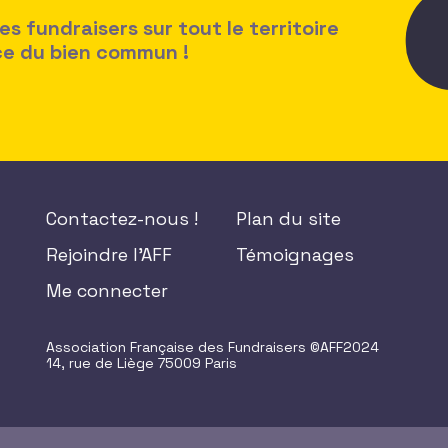
 fundraisers sur tout le territoire
ice du bien commun !
Contactez-nous !
Plan du site
Rejoindre l'AFF
Témoignages
Me connecter
Association Française des Fundraisers ©AFF2024
14, rue de Liège 75009 Paris