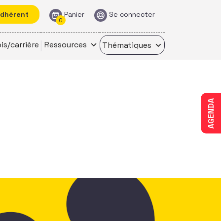
adhérent
Panier
Se connecter
0
is/carrière
Ressources
Thématiques
AGENDA