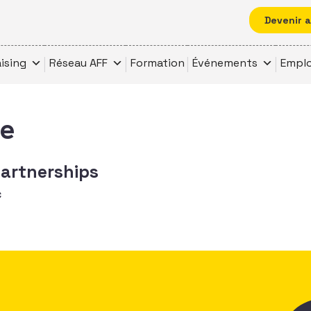
Devenir 
ising
Réseau AFF
Formation
Événements
Emplo
le
Partnerships
c