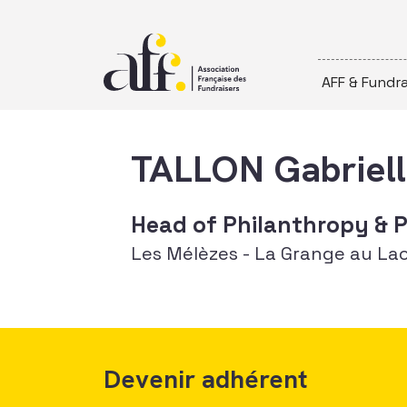
Passer au contenu
AFF & Fundra
TALLON Gabriel
Head of Philanthropy & 
Les Mélèzes - La Grange au La
Devenir adhérent