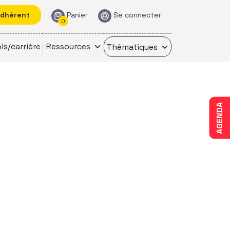
adhérent
Panier
Se connecter
0
is/carrière
Ressources
Thématiques
AGENDA