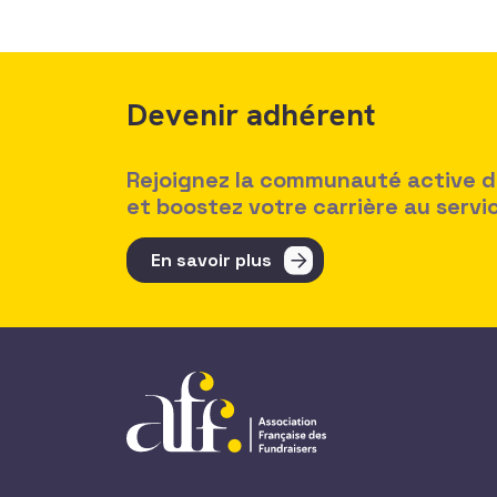
Devenir adhérent
Rejoignez la communauté active des
et boostez votre carrière au serv
En savoir plus