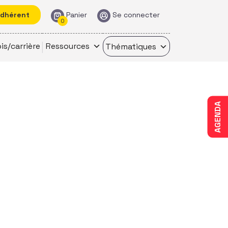
adhérent
Panier
Se connecter
0
is/carrière
Ressources
Thématiques
AGENDA