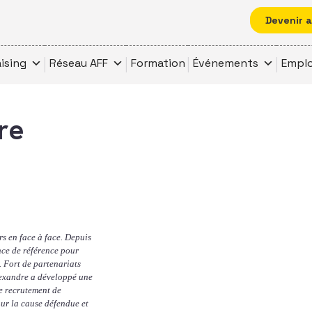
Devenir 
ising
Réseau AFF
Formation
Événements
Emplo
re
s en face à face. Depuis
nce de référence pour
. Fort de partenariats
lexandre a développé une
e recrutement de
ur la cause défendue et