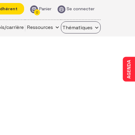
adhérent
Panier
Se connecter
0
is/carrière
Ressources
Thématiques
AGENDA