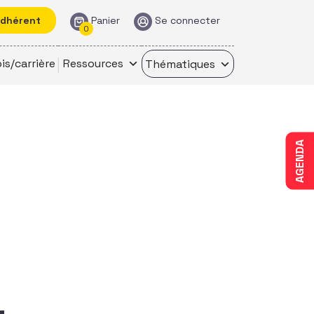
adhérent
Panier
Se connecter
0
is/carrière
Ressources
Thématiques
AGENDA