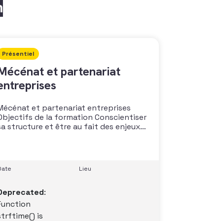
n
Présentiel
Mécénat et partenariat
entreprises
Mécénat et partenariat entreprises
Objectifs de la formation Conscientiser
sa structure et être au fait des enjeux
du mécénat d’entreprise Construire sa
stratégie de mécénat et son plan
d’action Se constituer un pool de
partenaires mécènes Développer une
Date
Lieu
démarche qualitative de long terme
Assurer la pérennité de la relation Public
Deprecated
:
Function
strftime() is