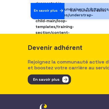
deprecated in
/data/vhosts/fundraisers.fr/httpdoc
En savoir plus
Voir toutes les dates
content/themes/understrap-
child-main/loop-
templates/training-
section/content-
single-
trainer.php
on
Devenir adhérent
line
111
18 octobre 2021
Durée
Places restantes
Rejoignez la communauté active des
2
0
et boostez votre carrière au serv
En savoir plus