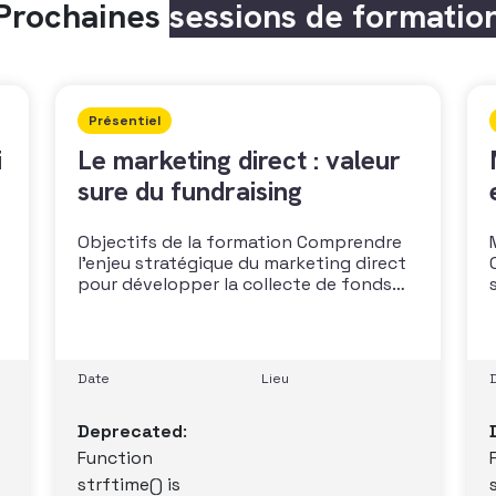
Prochaines
sessions de formatio
Présentiel
i
Le marketing direct : valeur
sure du fundraising
Objectifs de la formation Comprendre
l’enjeu stratégique du marketing direct
pour développer la collecte de fonds
r
Savoir construire une stratégie
combinant prospection et fidélisation
Mettre en œuvre des campagnes de
prospection et de fidélisation
Date
Lieu
multicanales et savoir mesurer leurs
performances Public Toutes les
Deprecated
:
personnes en charge du marketing
direct
Function
strftime() is