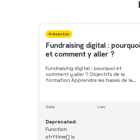
Présentiel
Fundraising digital : pourquo
et comment y aller ?
Fundraising digital : pourquoi et
comment y aller ? Objectifs de la
formation Apprendre les bases de la
collecte de fonds sur internet Découvri
les clés du succès de la collecte online
Connaître les outils indispensables
Pouvoir définir ou faire évoluer sa
Date
Lieu
stratégie de fundraising online
Comprendre les réseaux sociaux
Deprecated
:
Function
strftime() is