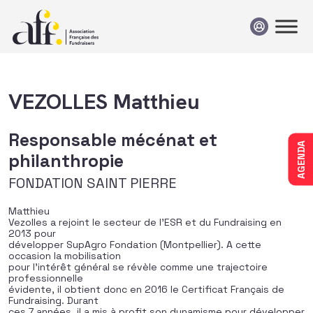
Passer au contenu
VEZOLLES Matthieu
Responsable mécénat et
AGENDA
philanthropie
FONDATION SAINT PIERRE
Matthieu
Vezolles a rejoint le secteur de l’ESR et du Fundraising en
2013 pour
développer SupAgro Fondation (Montpellier). A cette
occasion la mobilisation
pour l’intérêt général se révèle comme une trajectoire
professionnelle
évidente, il obtient donc en 2016 le Certificat Français de
Fundraising. Durant
ces 7 années, il a mis à profit son dynamisme pour développer