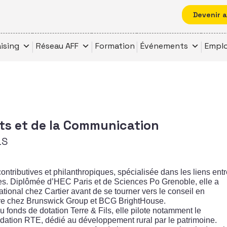
Devenir 
ising
Réseau AFF
Formation
Événements
Emplo
ats et de la Communication
LS
ontributives et philanthropiques, spécialisée dans les liens ent
riales. Diplômée d’HEC Paris et de Sciences Po Grenoble, elle a
ational chez Cartier avant de se tourner vers le conseil en
tre chez Brunswick Group et BCG BrightHouse.
onds de dotation Terre & Fils, elle pilote notamment le
ation RTE, dédié au développement rural par le patrimoine.