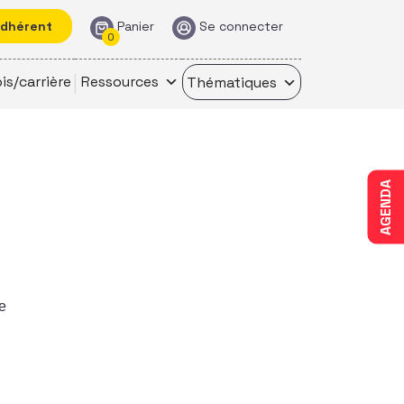
adhérent
Panier
Se connecter
0
is/carrière
Ressources
Thématiques
AGENDA
re