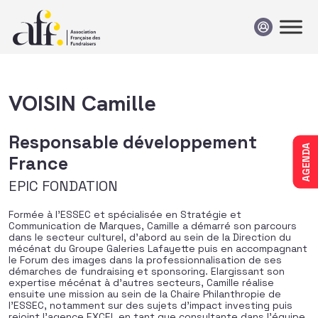
Passer au contenu
VOISIN Camille
Responsable développement
AGENDA
France
EPIC FONDATION
Formée à l’ESSEC et spécialisée en Stratégie et
Communication de Marques, Camille a démarré son parcours
dans le secteur culturel, d’abord au sein de la Direction du
mécénat du Groupe Galeries Lafayette puis en accompagnant
le Forum des images dans la professionnalisation de ses
démarches de fundraising et sponsoring. Elargissant son
expertise mécénat à d’autres secteurs, Camille réalise
ensuite une mission au sein de la Chaire Philanthropie de
l’ESSEC, notamment sur des sujets d’impact investing puis
rejoint l’agence EXCEL en tant que consultante dans l’équipe