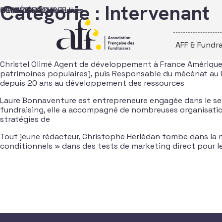
Passer au contenu
Catégorie :
Intervenant
OLIMÉ Christel
BONNAVENTURE Laure
HERLEDAN Christophe
D’HAULTFOEUILLE Ines
AFF & Fundra
Christel Olimé Agent de développement à France Amérique L
patrimoines populaires), puis Responsable du mécénat au GE
depuis 20 ans au développement des ressources
Laure Bonnaventure est entrepreneure engagée dans le sec
fundraising, elle a accompagné de nombreuses organisations
stratégies de
Tout jeune rédacteur, Christophe Herlédan tombe dans la marm
conditionnels » dans des tests de marketing direct pour les
Navigation dans les articles