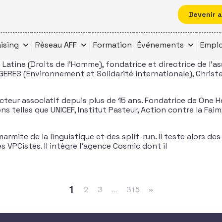
Devenir 
ising
Réseau AFF
Formation
Événements
Emplo
atine (Droits de l’Homme), fondatrice et directrice de l’
RES (Environnement et Solidarité internationale), Christel 
teur associatif depuis plus de 15 ans. Fondatrice de One 
 telles que UNICEF, Institut Pasteur, Action contre la Faim
ite de la linguistique et des split-run. Il teste alors des 
 VPCistes. Il intègre l’agence Cosmic dont il
1
2
3
…
315
»