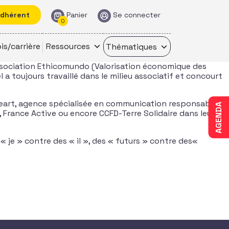
adhérent
Panier
Se connecter
0
is/carrière
Ressources
Thématiques
association Ethicomundo (Valorisation économique des
a toujours travaillé dans le milieu associatif et concourt
Heart, agence spécialisée en communication responsable et
AGENDA
, France Active ou encore CCFD-Terre Solidaire dans leurs
« je » contre des « il », des « futurs » contre des«