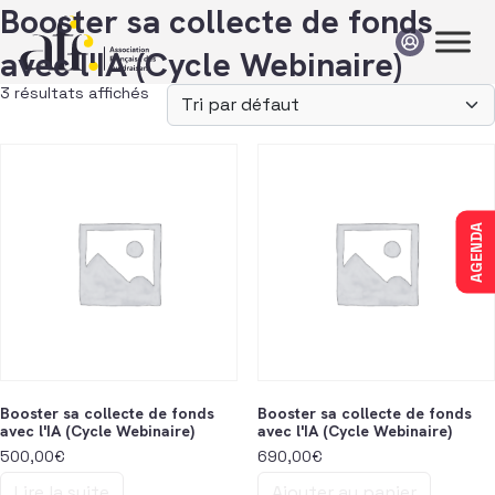
Passer au contenu
Booster sa collecte de fonds
avec l'IA (Cycle Webinaire)
3 résultats affichés
AGENDA
Booster sa collecte de fonds
Booster sa collecte de fonds
avec l'IA (Cycle Webinaire)
avec l'IA (Cycle Webinaire)
500,00
€
690,00
€
Lire la suite
Ajouter au panier