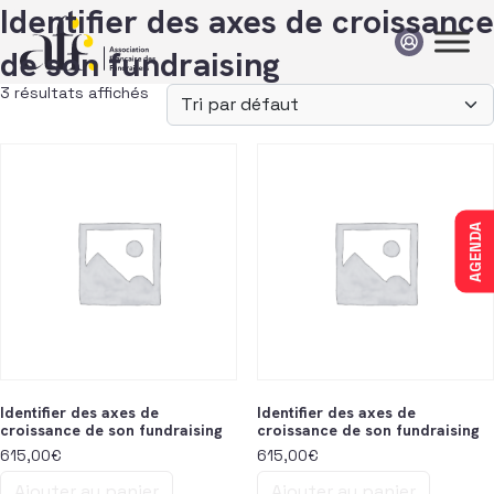
Passer au contenu
Identifier des axes de croissance
de son fundraising
3 résultats affichés
AGENDA
Identifier des axes de
Identifier des axes de
croissance de son fundraising
croissance de son fundraising
615,00
€
615,00
€
Ajouter au panier
Ajouter au panier