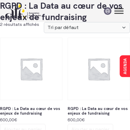
Passer au contenu
RGPD : La Data au cœur de vos
enjeux de fundraising
2 résultats affichés
AGENDA
RGPD : La Data au cœur de vos
RGPD : La Data au cœur de vos
enjeux de fundraising
enjeux de fundraising
600,00
€
600,00
€
Ajouter au panier
Ajouter au panier