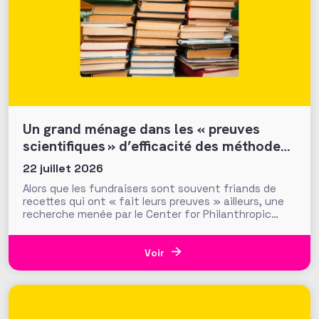
Un grand ménage dans les « preuves
scientifiques » d’efficacité des méthodes
et tactiques de collecte…
22 juillet 2026
Alors que les fundraisers sont souvent friands de
recettes qui ont « fait leurs preuves » ailleurs, une
recherche menée par le Center for Philanthropic
Studies de l’université VU d’Amsterdam pose une
question cruciale : la recherche académique sur la
générosité apporte-t-elle des preuves solides pour
Voir
nourrir les stratégies de