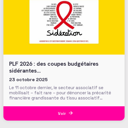
PLF 2026 : des coupes budgétaires
sidérantes…
23 octobre 2025
Le 11 octobre dernier, le secteur associatif se
mobilisait – fait rare – pour dénoncer la précarité
financière grandissante du tissu associatif
français. Plus de 350 actions organisées dans toute
la France relayaient ainsi le cri d’alerte « Ça ne tient
plus ! » à l’appel du Mouvement Associatif. Mais à
Voir
peine quelques