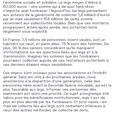
l’économie sociale et solidaire. Le legs moyen s’élève à
50.000 euros – une somme qui a de quoi faire rêver
n’importe quel fundraiser ! Aujourd’hui, les legs permettent
aux acteurs de la générosité de collecter 1,4 milliard d’euros
par an mais seulement 104 millions de cette somme
reviennent aux collectivités locales. Bien que ces montants
progressent année après année, leur potentiel reste
largement sous-exploité.
En France, 7,4 millions de personnes vivent seules, soit un
habitant sur neuf, et parmi elles, 73 % sont des femmes. De
plus, 90 % des seniors considèrent qu’ils manquent
d’informations sur les questions liées aux legs et à la
transmission. Imaginez les sommes que les fundraisers
pourraient collecter auprès de ces testateurs potentiels si
ces derniers étaient mieux sensibilisés.
Ces enjeux sont cruciaux pour les associations et l’intérêt
général. Dans les cinq à dix prochaines années, nous
assisterons à la disparition d’une génération, celle des
personnes nées avant la Seconde Guerre mondiale, qui est la
plus favorable aux legs. Informer ces personnes dès
maintenant est donc une priorité. Ce sujet a longtemps été
tabou pour les bénéficiaires institutionnels, mais il est de
plus en plus abordé par les fundraisers. Et pour cause : les
frais de collecte liés aux legs sont nettement inférieurs à
ceux des autres méthodes de collecte de dons
.