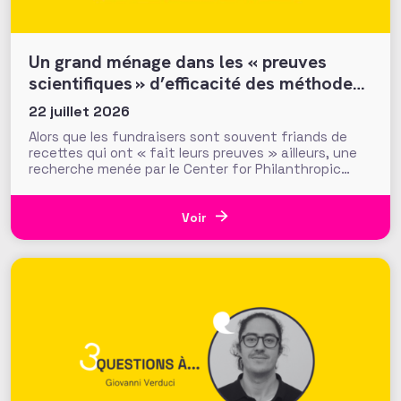
Un grand ménage dans les « preuves
scientifiques » d’efficacité des méthodes
et tactiques de collecte…
22 juillet 2026
Alors que les fundraisers sont souvent friands de
recettes qui ont « fait leurs preuves » ailleurs, une
recherche menée par le Center for Philanthropic
Studies de l’université VU d’Amsterdam pose une
question cruciale : la recherche académique sur la
générosité apporte-t-elle des preuves solides pour
Voir
nourrir les stratégies de