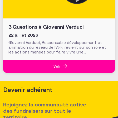
3 Questions à Giovanni Verduci
22 juillet 2026
Giovanni Verduci, Responsable développement et
animation du réseau de l’AFF, revient sur son rôle et
les actions menées pour faire vivre une
communauté de fundraisers engagée et active.
L’AFF c’est une équipe, mais c’est aussi et surtout
un réseau. Vous, nos 1350 adhérents, faites la
Voir
richesse et la vivacité de
Devenir adhérent
Rejoignez la communauté active
des fundraisers sur tout le
territoire